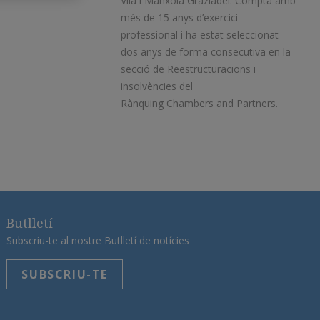
Vila i Manxola Graziadei. Compta amb
més de 15 anys d’exercici
professional i ha estat seleccionat
dos anys de forma consecutiva en la
secció de Reestructuracions i
insolvències del
Rànquing Chambers and Partners.
Butlletí
Subscriu-te al nostre Butlletí de notícies
SUBSCRIU-TE