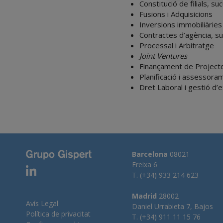
Constitució de filials, s
Fusions i Adquisicions
Inversions immobiliàries
Contractes d’agència, su
Processal i Arbitratge
Joint Ventures
Finançament de Project
Planificació i assessoram
Dret Laboral i gestió d’
Barcelona
08021
Freixa 6
T. (+34) 933 214 623
Madrid
28002
Avís Legal
Daniel Urrabieta 7, Bajos
Política de privacitat
T. (+34) 911 11 15 76