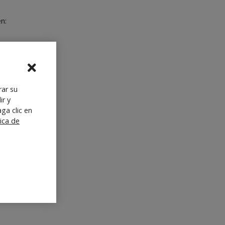
en:
rar su
ir y
ga clic en
tica de