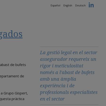
Español
English
Deutsch
gados
La gestió legal en el sector
assegurador requereix un
l'abast de bufets
rigor i meticulositat
només a l'abast de bufets
 departament de
amb una àmplia
experiència i de
professionals especialistes
a a Grupo Gispert,
en el sector
questa pràctica