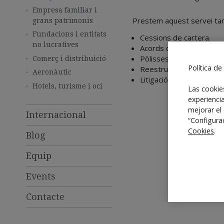
Empresa familiar i
Prestem aquest servei ta
grans patrimonis
Fundacions i entitats
Cessions de cartera.
no lucratives
Acords de mediació.
Pòlisses de grans risco
Comerç i distribuició
Política de
Reestructuracions.
Aeronàutic
Litigació en matèria d'
Hotels, turisme i oci
Las cookie
experienci
mejorar el
Internacional
“Configura
Cookies
.
Blog
Equip
Events
Contacte