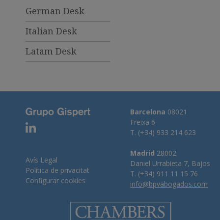
German Desk
Italian Desk
Latam Desk
Barcelona
08021
Freixa 6
T. (+34) 933 214 623
Madrid
28002
Avís Legal
Daniel Urrabieta 7, Bajos
Política de privacitat
T. (+34) 911 11 15 76
Configurar cookies
info@bpvabogados.com