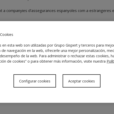
nt a companyies d’assegurances espanyoles com a estrangeres 
s.
 Cookies
assegurances.
s en esta web son utilizadas por Grupo Gispert y terceros para mejo
a de navegación en la web, ofrecerle una mejor personalización, med
 desempeño de la web. Para administrar o rechazar estas cookies, ha
ción de cookies” o para obtener más información, visite nuestra
Polí
Configurar cookies
Aceptar cookies