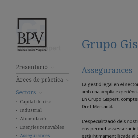
Grupo Gis
Presentació
Assegurances
Àrees de pràctica
La gestió legal en el sect
amb una àmplia experiència
Sectors
En Grupo Gispert, comptem
Capital de risc
Dret Mercantil.
Industrial
Alimentació
L'especialització dels nost
Energies renovables
ens permet assessorar ínt
està íntimament lligada al 
Assegurances