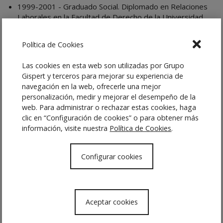
1999-2001 - Graduado Social. Diplomado en Relaciones
Laborales en la Facultad de Derecho de la Universidad
de Barcelona.
2001-2002 - Postgrado gestión laboral y Seguridad
Política de Cookies
Social, Derecho Laboral en la Escuela Universitaria de
Relaciones Laborales Blanquerna (Universidad Ramon
Las cookies en esta web son utilizadas por Grupo
Llull).
Gispert y terceros para mejorar su experiencia de
navegación en la web, ofrecerle una mejor
2005 - Técnico en Prevención de Riesgos Laborales.
personalización, medir y mejorar el desempeño de la
2008-2015 - Licenciado en Derecho en la Universitat
web. Para administrar o rechazar estas cookies, haga
Oberta de Catalunya (UOC).
clic en “Configuración de cookies” o para obtener más
información, visite nuestra
Política de Cookies
.
Vcard
Configurar cookies
CONTACTA
Idiomas
Aceptar cookies
Castellano.
Catalán.