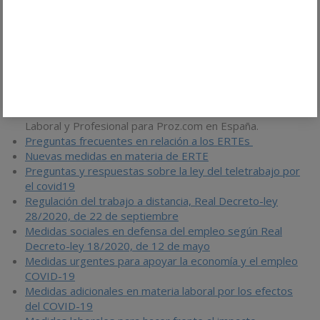
Colaboración docente | Publicaciones
2005-2008 - Ponente en la asignatura de
Asesoramiento legal y profesional (optativa) en Bau,
Centro Universitario de Diseño de Barcelona.
2010 - Ponente en la conferencia de Asesoramiento
Laboral y Profesional para Proz.com en España.
2014 - Ponente en la conferencia de Asesoramiento
Laboral y Profesional para Proz.com en España.
Preguntas frecuentes en relación a los ERTEs
Nuevas medidas en materia de ERTE
Preguntas y respuestas sobre la ley del teletrabajo por
el covid19
Regulación del trabajo a distancia, Real Decreto-ley
28/2020, de 22 de septiembre
Medidas sociales en defensa del empleo según Real
Decreto-ley 18/2020, de 12 de mayo
Medidas urgentes para apoyar la economía y el empleo
COVID-19
Medidas adicionales en materia laboral por los efectos
del COVID-19