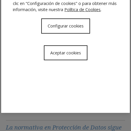
Formación del personal sobre la política de protección de
clic en “Configuración de cookies” o para obtener más
datos de la empresa
información, visite nuestra
Política de Cookies
.
Transferencias internacionales de datos.
Infracciones en materia de protección de datos;
Procedimientos ante la AEPD y expedientes
Configurar cookies
sancionadores
Derecho al olvido; peticiones de eliminación de
contenidos en internet.
Aceptar cookies
Servicios – Tecnologías de información
Redes sociales en la empresa
Tiendas online y condiciones generales de contratación
Blockchain y Smart Contracts
Inteligencia artificial
Desarrollo y uso de software y algoritmos
Competencia e Internet
La normativa en Protección de Datos sigue