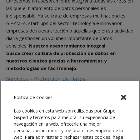
Ofrecemos un asesoramiento integral a todas las áreas en
las que el tratamiento de datos personales es
indispensable. Ya se trate de empresas multinacionales
o PYMEs, start-ups del sector tecnología e innovación,
empresas de nueva creación o aquellas que en su actividad
diaria gestionen un volumen importante de datos
sensibles.
Nuestro asesoramiento integral
busca crear cultura de protección de datos en
nuestros clientes gracias a herramientas y
metodologías de fácil manejo.
Servicios – Protección de Datos
Implementación del Reglamento General de Protección
de Datos en la empresa;
Política de Cookies
Redacción de contratos, cláusulas y avisos legales para
cumplir con la normativa; cláusulas de recogida de datos,
Las cookies en esta web son utilizadas por Grupo
contratos de encargado de tratamiento,
Gispert y terceros para mejorar su experiencia de
confidencialidad, etc..
navegación en la web, ofrecerle una mejor
Delegado de protección de datos
personalización, medir y mejorar el desempeño de la
(Data Protection Officer).
web. Para administrar o rechazar estas cookies, haga