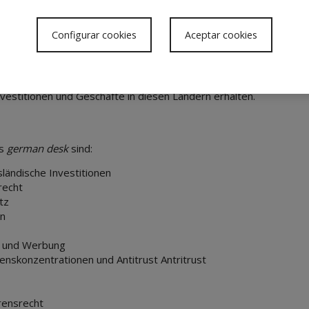
len Gewohnheiten und den Geschäftsbräuchen im deutschsp
r die Dynamik ihrer Beziehungen mit Spanien Bescheid wei
Configurar cookies
Aceptar cookies
nnen wir deutsche, österreichische und schweizerische Unterne
aten. Ebenso garantiert uns die enge Zusammenarbeit mit namhaf
nd der Schweiz, dass spanische Unternehmen eine qualitativ hoc
vestitionen und Geschäfte in diesen Ländern erhalten.
es
german desk
sind:
sländische Investitionen
recht
tz
en
 und Werbung
enskonzentrationen und Antitrust Antritrust
hrensrecht