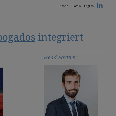
Español
Català
English
bogados
integriert
Head Partner