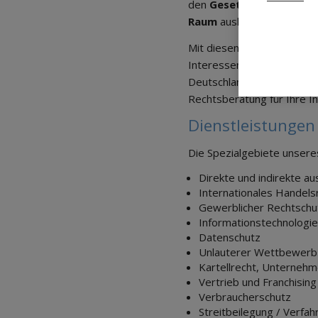
den
Gesetzen, kulturel
Raum
auskennt sowie
übe
Mit diesen Kenntnissen kö
Interessen in Spanien ber
Deutschland, Österreich u
Rechtsberatung für Ihre In
Dienstleistungen
Die Spezialgebiete unser
Direkte und indirekte au
Internationales Handels
Gewerblicher Rechtschu
Informationstechnologi
Datenschutz
Unlauterer Wettbewerb
Kartellrecht, Unternehm
Vertrieb und Franchising
Verbraucherschutz
Streitbeilegung / Verfa