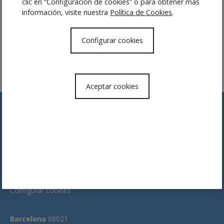
her äußerst dynamisch und erfordert
clic en “Configuración de cookies” o para obtener más
información, visite nuestra
Política de Cookies
.
aufgrund seiner Besonderheit eine sehr
spezialisierte Sicht auf seine juristischen
Configurar cookies
Aspekte.
Aceptar cookies
Geistiges Eigentum der Website
Datenschutzerklärung
Configurar cookies
Barcelona
08021