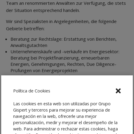
Team an renommierten Anwälten zur Verfügung, die stets
der Situation entsprechend handeln.
Wir sind Spezialisten in Angelegenheiten, die folgende
Gebiete betreffen:
Beratung zur Rechtslage: Erstattung von Berichten,
Anwaltsgutachten
Unternehmenskäufe und -verkäufe im Energiesektor:
Beratung bei Projektfinanzierung, erneuerbaren
Energien, Genehmigungen, Rechten, Due Diligence-
Prüfungen von Energieprojekten
Genehmigungen, Verteilung, Transport,
Kommerzialisierung, Nutzungsrechte und
Zugangsberechtigungen von Grundstücken
Política de Cookies
Vertretung in Gerichts- und Schiedsverfahren
Las cookies en esta web son utilizadas por Grupo
Gispert y terceros para mejorar su experiencia de
navegación en la web, ofrecerle una mejor
Der Wirtschaftszweig der erneuerbaren
personalización, medir y mejorar el desempeño de la
Energien ist vom rechtlichen Standpunkt
web. Para administrar o rechazar estas cookies, haga