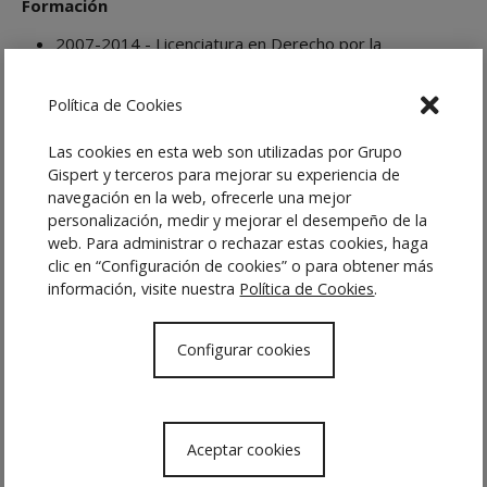
Formación
2007-2014 - Licenciatura en Derecho por la
Universidad de Málaga
2012-2013 - Programa de movilidad internacional
Política de Cookies
ERASMUS. Universitá degli Studi di Milano-Bicocca.
Milán.
Las cookies en esta web son utilizadas por Grupo
2014-2015 - Máster en Derecho Procesal Civil y
Gispert y terceros para mejorar su experiencia de
Mercantil. Instituto Superior de Derecho y Economía
navegación en la web, ofrecerle una mejor
(ISDE).
personalización, medir y mejorar el desempeño de la
web. Para administrar o rechazar estas cookies, haga
clic en “Configuración de cookies” o para obtener más
información, visite nuestra
Política de Cookies
.
Vcard
CONTACTA
Configurar cookies
Idiomas
Castellano.
Aceptar cookies
Inglés.
Italiano.