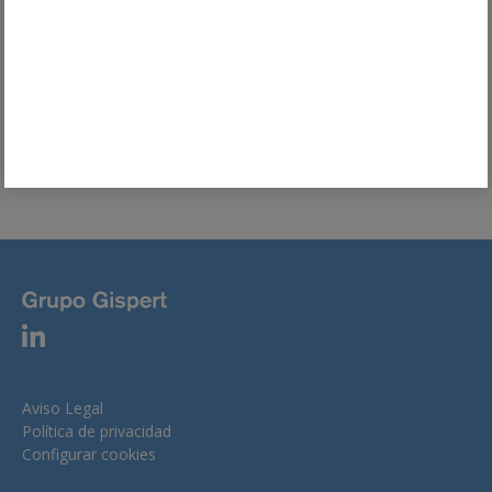
Francés.
Colaboración docente | Publicaciones
Las tarjetas revolving en la jurisprudencia del Tribunal
Supremo
Aviso Legal
Política de privacidad
Configurar cookies