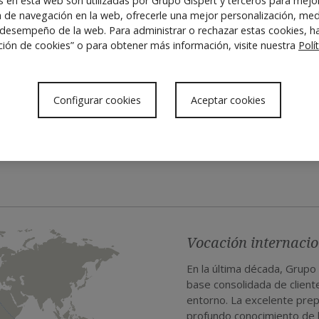
s en esta web son utilizadas por Grupo Gispert y terceros para mejo
Un grupo proactivo y de gran ayuda
a de navegación en la web, ofrecerle una mejor personalización, med
 desempeño de la web. Para administrar o rechazar estas cookies, ha
guiaron muy bien a través del compl
ción de cookies” o para obtener más información, visite nuestra
Polí
que se desarrollara sin problemas. L
duda.
Configurar cookies
Aceptar cookies
CHAMBERS & PARTNERS
Vocación internacio
En la última década, Grupo 
base consolidada de client
entorno. La excelente pre
profundo conocimiento de l