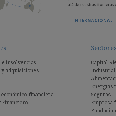
allá de nuestras frontera
INTERNACIONAL
ica
Sectore
 e insolvencias
Capital Ri
s y adquisiciones
Industrial
Alimentac
Energías 
a económico-financiera
Seguros
 Financiero
Empresa f
Fundacion