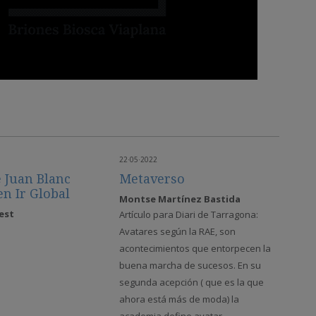
22·05·2022
e Juan Blanc
Metaverso
en Ir Global
Montse Martínez Bastida
est
Artículo para Diari de Tarragona:
Avatares según la RAE, son
acontecimientos que entorpecen la
buena marcha de sucesos. En su
segunda acepción ( que es la que
ahora está más de moda) la