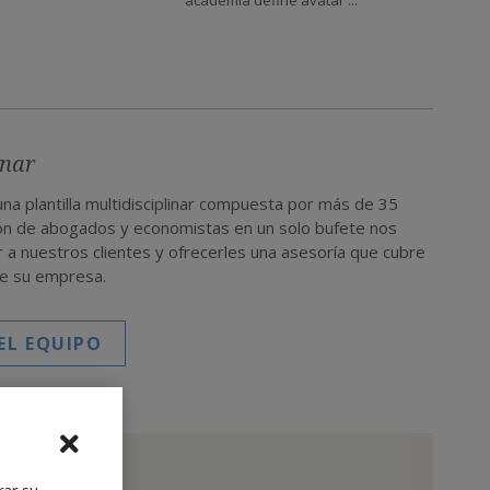
academia define avatar ...
inar
na plantilla multidisciplinar compuesta por más de 35
ión de abogados y economistas en un solo bufete nos
a nuestros clientes y ofrecerles una asesoría que cubre
de su empresa.
EL EQUIPO