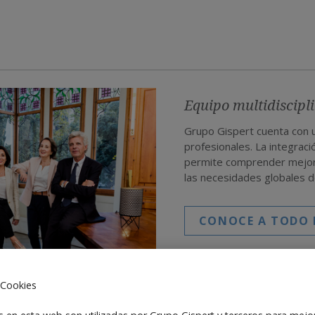
Equipo multidiscipl
Grupo Gispert cuenta con u
profesionales. La integrac
permite comprender mejor 
las necesidades globales 
CONOCE A TODO 
 Cookies