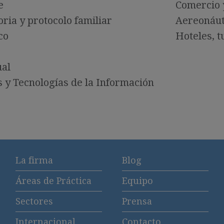
e
Comercio 
oria y protocolo familiar
Aereonáut
co
Hoteles, t
ual
s y Tecnologías de la Información
La firma
Blog
Áreas de Práctica
Equipo
Sectores
Prensa
Internacional
Contacto