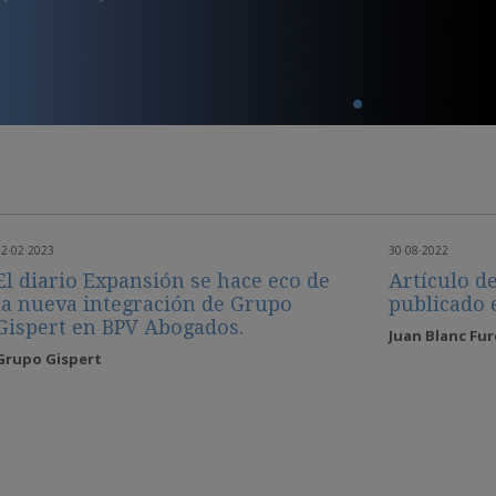
02·02·2023
30·08·2022
El diario Expansión se hace eco de
Artículo d
la nueva integración de Grupo
publicado 
Gispert en BPV Abogados.
Juan Blanc Fur
Grupo Gispert