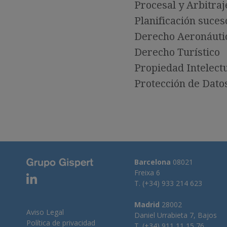
Procesal y Arbitraj
Planificación suces
Derecho Aeronáuti
Derecho Turístico
Propiedad Intelect
Protección de Dato
Barcelona
08021
Freixa 6
T. (+34) 933 214 623
Madrid
28002
Aviso Legal
Daniel Urrabieta 7, Bajos
Política de privacidad
T. (+34) 911 11 15 76